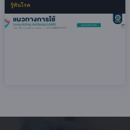
รู้ทันโรค