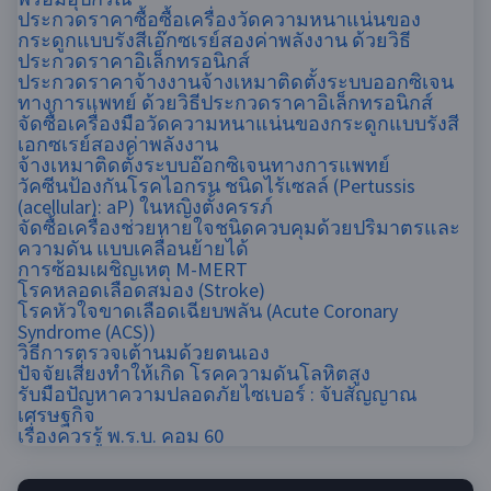
ประกวดราคาซื้อซื้อเครื่องวัดความหนาแน่นของ
กระดูกแบบรังสีเอ๊กซเรย์สองค่าพลังงาน ด้วยวิธี
ประกวดราคาอิเล็กทรอนิกส์
ประกวดราคาจ้างงานจ้างเหมาติดตั้งระบบออกซิเจน
ทางการแพทย์ ด้วยวิธีประกวดราคาอิเล็กทรอนิกส์
จัดซื้อเครื่องมือวัดความหนาแน่นของกระดูกแบบรังสี
เอกซเรย์สองค่าพลังงาน
จ้างเหมาติดตั้งระบบอ๊อกซิเจนทางการแพทย์
วัคซีนป้องกันโรคไอกรน ชนิดไร้เซลล์ (Pertussis
(acellular): aP) ในหญิงตั้งครรภ์
จัดซื้อเครื่องช่วยหายใจชนิดควบคุมด้วยปริมาตรและ
ความดัน แบบเคลื่อนย้ายได้
การซ้อมเผชิญเหตุ M-MERT
โรคหลอดเลือดสมอง (Stroke)
โรคหัวใจขาดเลือดเฉียบพลัน (Acute Coronary
Syndrome (ACS))
วิธีการตรวจเต้านมด้วยตนเอง
ปัจจัยเสี่ยงทำให้เกิด โรคความดันโลหิตสูง
รับมือปัญหาความปลอดภัยไซเบอร์​ : จับสัญญาณ
เศรษฐกิจ
เรื่องควรรู้ พ.ร.บ. คอม 60