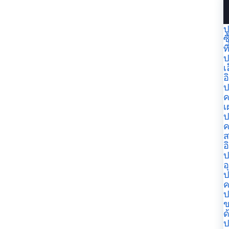
ป
ซ
ที
ป
เ
อ
ป
ค
เ
ป
ค
ส
อ
ป
อ
ป
ค
ป
ข
ด
ป