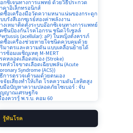
อกซิเจนทางการแพทย์ ด้วยวิธีประกวด
าคาอิเล็กทรอนิกส์
ัดซื้อเครื่องมือวัดความหนาแน่นของกระดูก
บบรังสีเอกซเรย์สองค่าพลังงาน
้างเหมาติดตั้งระบบอ๊อกซิเจนทางการแพทย์
ัคซีนป้องกันโรคไอกรน ชนิดไร้เซลล์
Pertussis (acellular): aP) ในหญิงตั้งครรภ์
ัดซื้อเครื่องช่วยหายใจชนิดควบคุมด้วย
ริมาตรและความดัน แบบเคลื่อนย้ายได้
ารซ้อมเผชิญเหตุ M-MERT
รคหลอดเลือดสมอง (Stroke)
รคหัวใจขาดเลือดเฉียบพลัน (Acute
oronary Syndrome (ACS))
ิธีการตรวจเต้านมด้วยตนเอง
ัจจัยเสี่ยงทำให้เกิด โรคความดันโลหิตสูง
ับมือปัญหาความปลอดภัยไซเบอร์​ : จับ
ัญญาณเศรษฐกิจ
รื่องควรรู้ พ.ร.บ. คอม 60
รู้ทันโรค