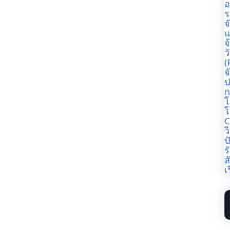
อ
ร
จ
แ
จ
ว
(
จ
ป
ก
โ
โ
C
ว
ป
ร
ส
เ