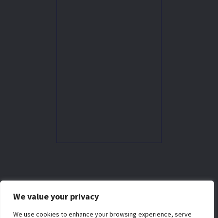
ติดต่อเรา
We value your privacy
037-247-177
We use cookies to enhance your browsing experience, serve